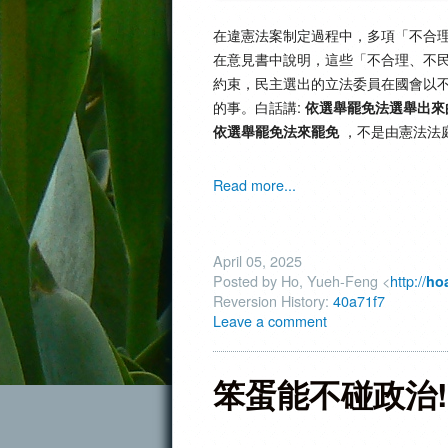
在違憲法案制定過程中，多項「不合
在意見書中說明，這些「不合理、不
約束，民主選出的立法委員在國會以
的事。白話講:
依選舉罷免法選舉出來
，不是由憲法法
依選舉罷免法來罷免
Read more...
April 05, 2025
Posted by Ho, Yueh-Feng <
http://
ho
Reversion History:
40a71f7
Leave a comment
笨蛋能不碰政治!