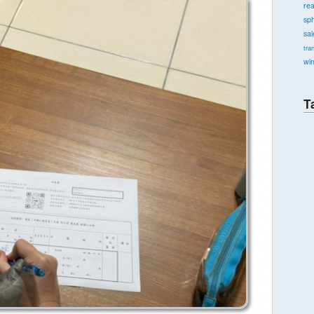
re
sph
sal
tra
wi
T