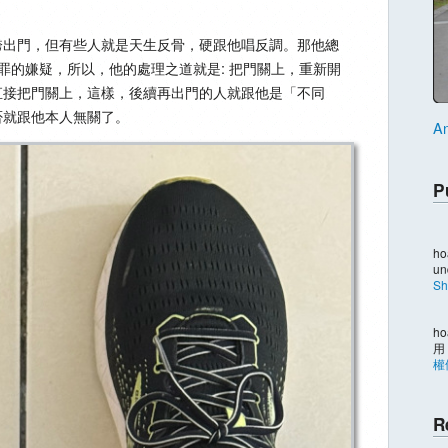
跨出門，但有些人就是天生反骨，硬跟他唱反調。那他總
制罪的嫌疑，所以，他的處理之道就是: 把門關上，重新開
直接把門關上，這樣，後續再出門的人就跟他是「不同
否就跟他本人無關了。
An
P
ho
un
Sh
ho
用
權
R