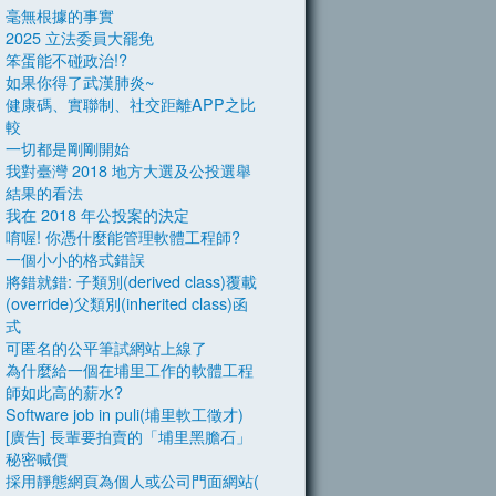
毫無根據的事實
2025 立法委員大罷免
笨蛋能不碰政治!?
如果你得了武漢肺炎~
健康碼、實聯制、社交距離APP之比
較
一切都是剛剛開始
我對臺灣 2018 地方大選及公投選舉
結果的看法
我在 2018 年公投案的決定
唷喔! 你憑什麼能管理軟體工程師?
一個小小的格式錯誤
將錯就錯: 子類別(derived class)覆載
(override)父類別(inherited class)函
式
可匿名的公平筆試網站上線了
為什麼給一個在埔里工作的軟體工程
師如此高的薪水?
Software job in puli(埔里軟工徵才)
[廣告] 長輩要拍賣的「埔里黑膽石」
秘密喊價
採用靜態網頁為個人或公司門面網站(