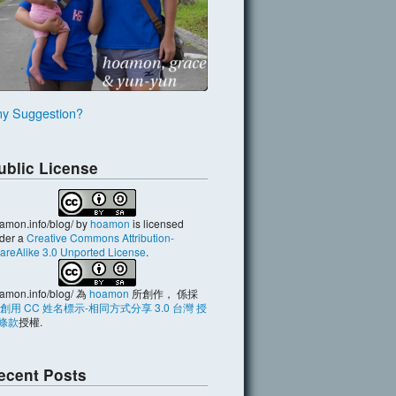
y Suggestion?
ublic License
amon.info/blog/
by
hoamon
is licensed
der a
Creative Commons Attribution-
areAlike 3.0 Unported License
.
amon.info/blog/
為
hoamon
所創作， 係採
創用 CC 姓名標示-相同方式分享 3.0 台灣 授
條款
授權.
ecent Posts