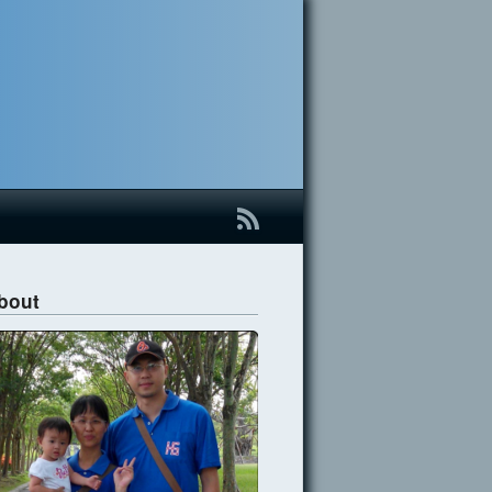
B
bout