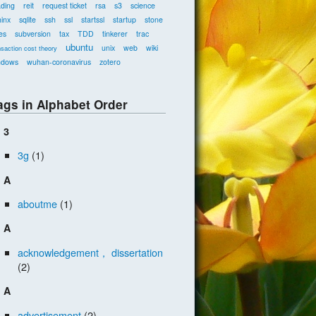
ading
reit
request ticket
rsa
s3
science
inx
sqlite
ssh
ssl
startssl
startup
stone
es
subversion
tax
TDD
tinkerer
trac
ubuntu
unix
web
wiki
nsaction cost theory
ndows
wuhan-coronavirus
zotero
ags in Alphabet Order
3
3g
(1)
A
aboutme
(1)
A
acknowledgement， dissertation
(2)
A
advertisement
(2)