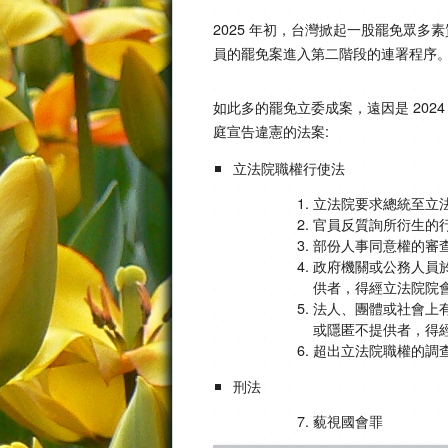
2025 年初，台灣掀起一股罷免眾多素質
員的罷免案進入第二階段的連署程序
如此多的罷免立委成案，遠因是 202
庭宣告違憲的法案:
立法院職權行使法
立法院要求總統至立
官員反質詢所衍生的
部份人事同意權的審
政府機關或公務人員
供者，得經立法院院
法人、團體或社會上
或隱匿不提供者，得
超出立法院職權的調
刑法
藐視國會罪