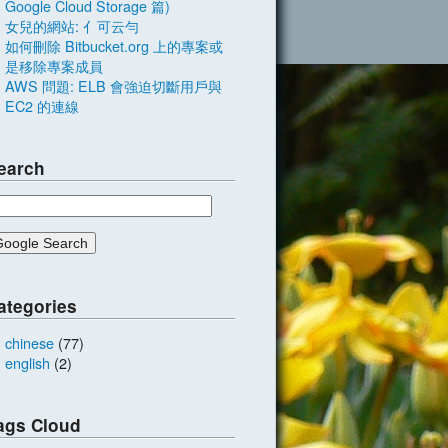
Google Cloud Storage 篇)
女兒的網站: 亻可云勻
如何刪除 Bitbucket.org 上的專案或
是移除專案成員
AWS 問題: ELB 會強迫切斷用戶與
EC2 的連線
earch
ategories
chinese
(77)
english
(2)
ags Cloud