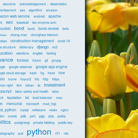
aboutme
acknowledgement， dissertation
vertisement
aes
algorithm
amazon
azon web service
apache
android
s
AWS
baseball
bio-enzyme.com
bond
tbucket
book review
book
boto
chang-mao
chunghwa telecom
iness
construction management
class
covid-19
django
a structure
dictionary
ec2
ucation
elections
english
feeling
inance
foclass
future
git
gnupg
google app engine
ogle
google adsense
hire
gle cloud storage
hash
hg
hinet
600
home
hoyun2
htc
http
https
investment
man right
ibm
iclean
iis
vascript
labor safety and health
latex
nux
liquidation
list
load balancer
mac
mercurial
th
microsoft
mod_fcgi
d_python
mysql
netbeans
news
nginx
ion
oracle
pdb
perl
pgp
php
policy
litics
postgresql
private bidding
public key
python
yptography
puli
r51
rds