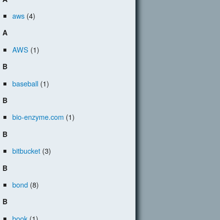
aws
(4)
A
AWS
(1)
B
baseball
(1)
B
bio-enzyme.com
(1)
B
bitbucket
(3)
B
bond
(8)
B
book
(1)