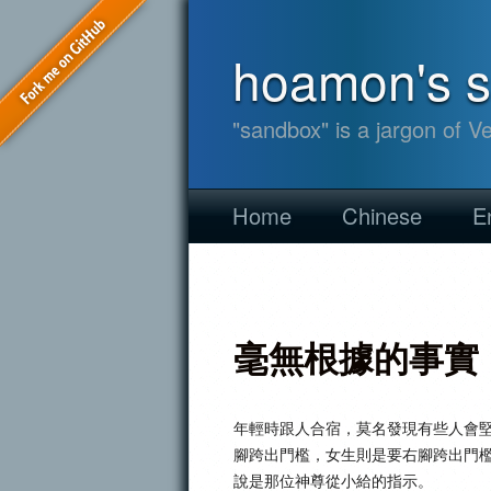
hoamon's 
"sandbox" is a jargon of V
Home
Chinese
E
毫無根據的事實
年輕時跟人合宿，莫名發現有些人會
腳跨出門檻，女生則是要右腳跨出門
說是那位神尊從小給的指示。