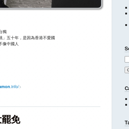
台獨
跳」五十年，是因為香港不愛國
不像中國人
S
.info/
>
amon
C
大罷免
T