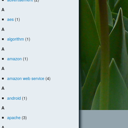
A
aes
(1)
A
algorithm
(1)
A
amazon
(1)
A
amazon web service
(4)
A
android
(1)
A
apache
(3)
A