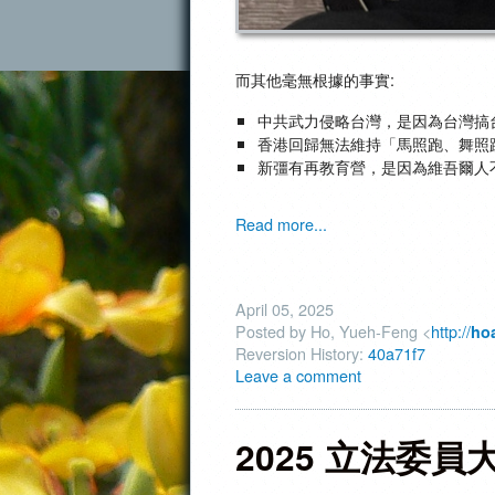
而其他毫無根據的事實:
中共武力侵略台灣，是因為台灣搞
香港回歸無法維持「馬照跑、舞照
新彊有再教育營，是因為維吾爾人
Read more...
April 05, 2025
Posted by Ho, Yueh-Feng <
http://
ho
Reversion History:
40a71f7
Leave a comment
2025 立法委員