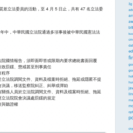
3g
差立法委員的活動，至 4 月 5 日止，共有 47 名立法委
ad
。
am
aw
bi
4 年中，中華民國立法院通過多項事後被中華民國憲法法
bus
cm
dat
ed
f
法院國情報告，須即面即答或限期內要求總統書面回覆
go
行政罰鍰、懲戒甚至刑事責任
goo
查程序
ho
於立法院調閱文件、資料及檔案時拒絕、拖延或隱匿不提
hu
會決議，移送監察院糾正、糾舉或彈劾
ja
有關係人員於立法院調閱文件、資料及檔案時拒絕、拖延
li
經立法院院會決議處罰鍰的規定
ma
查與聽證權
mo
opt
po
cr