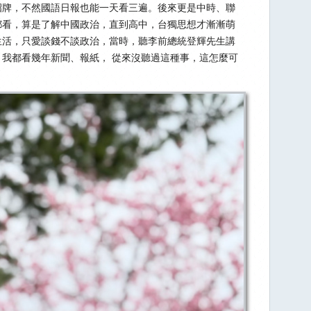
招牌，不然國語日報也能一天看三遍。後來更是中時、聯
都看，算是了解中國政治，直到高中，台獨思想才漸漸萌
生活，只愛談錢不談政治，當時，聽李前總統登輝先生講
我都看幾年新聞、報紙， 從來沒聽過這種事，這怎麼可