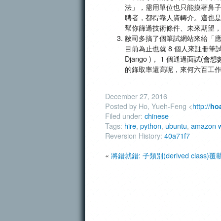
法」，需用單位也只能摸著鼻
聘者，都得靠人資轉介。這也
幫你篩過技術條件、未來期望
敝司多搞了個筆試網站來給「
目前為止也就 8 個人來註冊筆試網站
Django )， 1 個通過面
的錄取率還高呢，來何六百工
December 27, 2016
Posted by Ho, Yueh-Feng <
http://
ho
Filed under:
chinese
Tags:
hire
,
python
,
ubuntu
,
amazon w
Reversion History:
40a71f7
«
將錯就錯: 子類別(derived class)覆載(o