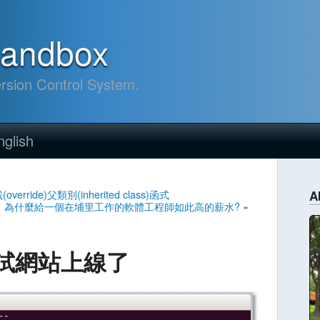
sandbox
ersion Control System.
nglish
verride)父類別(inherited class)函式
A
為什麼給一個在埔里工作的軟體工程師如此高的薪水?
»
試網站上線了