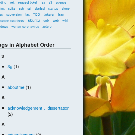
ading
reit
request ticket
rsa
s3
science
inx
sqlite
ssh
ssl
startssl
startup
stone
es
subversion
tax
TDD
tinkerer
trac
ubuntu
unix
web
wiki
nsaction cost theory
ndows
wuhan-coronavirus
zotero
ags in Alphabet Order
3
3g
(1)
A
aboutme
(1)
A
acknowledgement， dissertation
(2)
A
advertisement
(2)