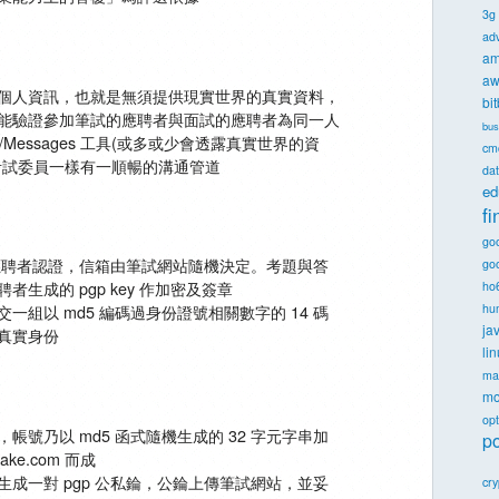
3g
ad
am
aw
個人資訊，也就是無須提供現實世界的真實資料，
bi
能驗證參加筆試的應聘者與面試的應聘者為同一人
bus
one/Messages 工具(或多或少會透露真實世界的資
cm
考試委員一樣有一順暢的溝通管道
dat
ed
f
go
錀作應聘者認證，信箱由筆試網站隨機決定。考題與答
goo
者生成的 pgp key 作加密及簽章
ho
一組以 md5 編碼過身份證號相關數字的 14 碼
hu
ja
真實身份
li
ma
mo
opt
帳號乃以 md5 函式隨機生成的 32 字元字串加
po
cake.com 而成
生成一對 pgp 公私錀，公錀上傳筆試網站，並妥
cr