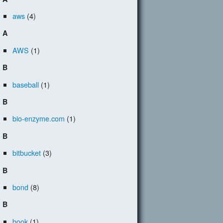
aws
(4)
A
AWS
(1)
B
baseball
(1)
B
bio-enzyme.com
(1)
B
bitbucket
(3)
B
bond
(8)
B
book
(1)