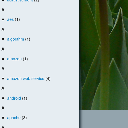
A
aes
(1)
A
algorithm
(1)
A
amazon
(1)
A
amazon web service
(4)
A
android
(1)
A
apache
(3)
A