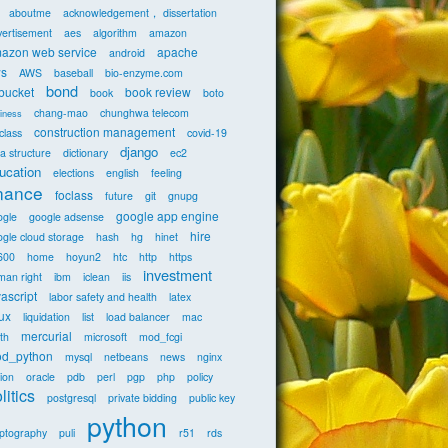
aboutme
acknowledgement， dissertation
vertisement
aes
algorithm
amazon
azon web service
apache
android
s
AWS
baseball
bio-enzyme.com
bond
tbucket
book review
book
boto
chang-mao
chunghwa telecom
iness
construction management
class
covid-19
django
a structure
dictionary
ec2
ucation
elections
english
feeling
inance
foclass
future
git
gnupg
google app engine
ogle
google adsense
hire
gle cloud storage
hash
hg
hinet
600
home
hoyun2
htc
http
https
investment
man right
ibm
iclean
iis
vascript
labor safety and health
latex
nux
liquidation
list
load balancer
mac
mercurial
th
microsoft
mod_fcgi
d_python
mysql
netbeans
news
nginx
ion
oracle
pdb
perl
pgp
php
policy
litics
postgresql
private bidding
public key
python
yptography
puli
r51
rds