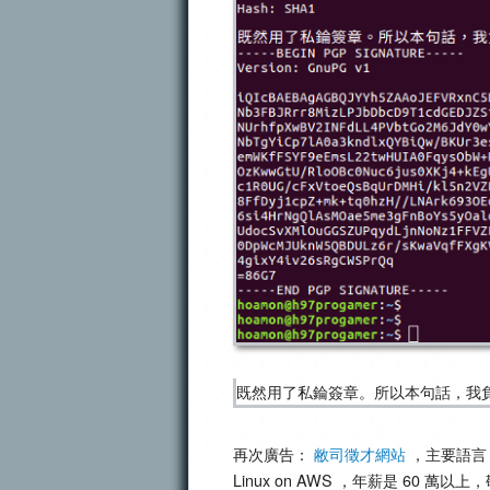
既然用了私錀簽章。所以本句話，我
再次廣告：
敝司徵才網站
，主要語言： Py
Linux on AWS ，年薪是 60 萬