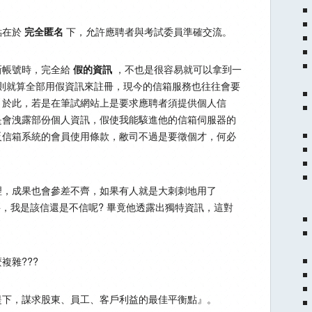
點在於
下，允許應聘者與考試委員準確交流。
完全匿名
新帳號時，完全給
，不也是很容易就可以拿到一
假的資訊
然則就算全部用假資訊來註冊，現今的信箱服務也往往會要
，於此，若是在筆試網站上是要求應聘者須提供個人信
是會洩露部份個人資訊，假使我能駭進他的信箱伺服器的
反信箱系統的會員使用條款，敝司不過是要徵個才，何必
理，成果也會參差不齊，如果有人就是大刺刺地用了
，我是該信還是不信呢? 畢竟他透露出獨特資訊，這對
複雜???
提下，謀求股東、員工、客戶利益的最佳平衡點』。