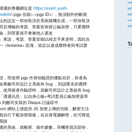
re
溝通的專屬網址是
https://exam.yueh-
sph
.ho600
/<pgp 信箱>-<pgp ID>/ ，無須額外的帳號
sal
址的設定一部份取決於系統隨機生成，一部份取決
tra
而且傳輸的考題、答案皆有經公錀加密，只要應聘
wi
錀，則答案就不會被他人篡改
」來說，考題、答案皆能以純文字來述明，因此在
T
<textarea> 區塊，就足以達成應聘者與考試委
證，而使用 pgp 作身份驗證的優點在於，前者為
如果敝司所設計之系統有 bug ，則該匿名的應聘
，使用後者作驗證時，若敝司所設計之系統有 bug
「溝通訊息」以自身公錀+考試委員公錀加密簽章
 到敝司安裝的 Disqus 討論區中
ake.com 網站上僅提供 JS 加密上傳的功能，解密方法
員自行下載加密檔後，在自身電腦解密，此可降低
風險
運的系統，就帳密、操作參數…等機密資訊部份，