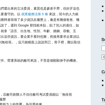
我們選出來的立法委員，素質也是參差不齊，但好歹這也
是要遵守的。以
就業服務法第 5 條
來說，現今的人力銀
個應聘者得填了多少資訊在履歷上，像是有幾個爸爸、幾
了，還到 Google 那找範本貼，貼了別人的過往，如
，就拿「語言、出生地、性別、年齡、婚姻、容貌、五
露出這些資訊，要企業不看到也難，然後再要求企業須以
S
到無歧視」，這只能檯面上說說而已，骨子裡，難以取信
實作、營運系統的敝司來說，不啻是個顯顯身手的機會。
C
 條，且敝司創辦人不信任敝司考試委員能以「無歧視
履歷
T
業能力上的答覆」為評選依據