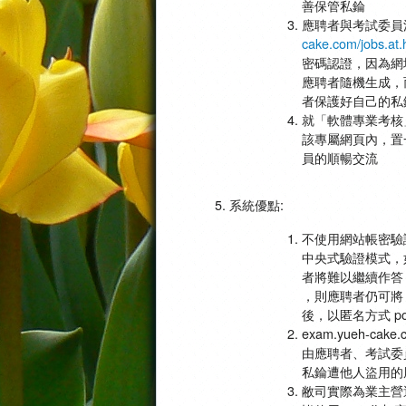
善保管私錀
應聘者與考試委員
cake.com/jobs.at
密碼認證，因為網
應聘者隨機生成，
者保護好自己的私
就「軟體專業考核
該專屬網頁內，置一 
員的順暢交流
系統優點:
不使用網站帳密驗
中央式驗證模式，
者將難以繼續作答
，則應聘者仍可將
後，以匿名方式 po
exam.yueh-c
由應聘者、考試委
私錀遭他人盜用的
敝司實際為業主營