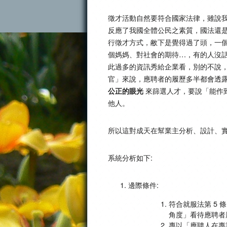
徵才活動自然要符合國家法律，雖說
反應了我國全體公民之素質，國法還
行徵才方式，敝下是覺得過了頭，一
個媽媽、對社會的期待…，有的人沒話說
此過多的資訊秀給企業看，別的不說
官」來說，應聘者的履歷多半都會透
來篩選人才，要說「能作
公正的眼光
他人。
所以這對成天在幫業主分析、設計、
系統分析如下:
邊際條件:
符合就服法第 5
角度」看待應聘者
專以「應聘人在專