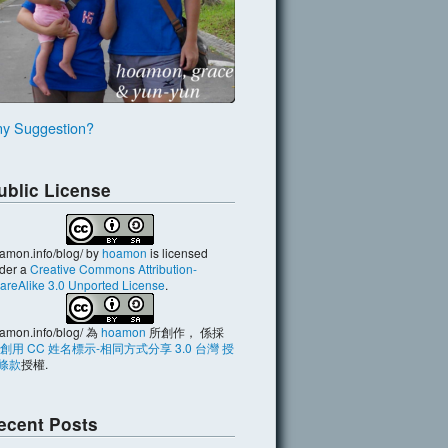
y Suggestion?
ublic License
amon.info/blog/
by
hoamon
is licensed
der a
Creative Commons Attribution-
areAlike 3.0 Unported License
.
amon.info/blog/
為
hoamon
所創作， 係採
創用 CC 姓名標示-相同方式分享 3.0 台灣 授
條款
授權.
ecent Posts