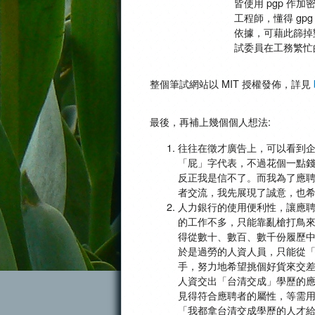
皆使用 pgp 
工程師，懂得 gp
依據，可藉此篩掉
試委員在工務繁忙
整個筆試網站以 MIT 授權發佈，詳見
最後，再補上幾個個人想法:
往往在徵才廣告上，可以看到
「屁」字代表，不過花個一點
反正我是信不了。而我為了應
者交流，我先展現了誠意，也
人力銀行的使用便利性，讓應
的工作不多，只能靠亂槍打鳥
得從數十、數百、數千份履歷
於是過勞的人資人員，只能從
手，努力地希望挑個好貨來交差，
人資交出「台清交成」學歷的
見得符合應聘者的屬性，等需用
「我都拿台清交成學歷的人才