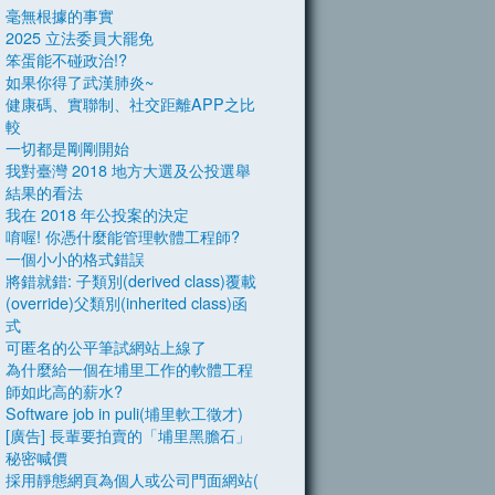
毫無根據的事實
2025 立法委員大罷免
笨蛋能不碰政治!?
如果你得了武漢肺炎~
健康碼、實聯制、社交距離APP之比
較
一切都是剛剛開始
我對臺灣 2018 地方大選及公投選舉
結果的看法
我在 2018 年公投案的決定
唷喔! 你憑什麼能管理軟體工程師?
一個小小的格式錯誤
將錯就錯: 子類別(derived class)覆載
(override)父類別(inherited class)函
式
可匿名的公平筆試網站上線了
為什麼給一個在埔里工作的軟體工程
師如此高的薪水?
Software job in puli(埔里軟工徵才)
[廣告] 長輩要拍賣的「埔里黑膽石」
秘密喊價
採用靜態網頁為個人或公司門面網站(