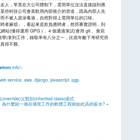
子走人，單竟在大公司體制下，需用單位沒法直接踫到應
是某些科技公司會喜歡用內部推介的管道，因為內部人先
，而不被人資涂毒過，自然對得上需用單位的口味。
應聘者麻煩」，看起來是欺負應聘者，然而事實證明，到
(懂得運用 GPG )， 4 個通過筆試(會用 git 、會寫
試(會想數學)拿到工作，錄取率有八分之一，比當年敝下考研究所
作真得不難。
.info/
>
amon
eb service
,
aws
,
django
,
javascript
,
pgp
verride)父類別(inherited class)函式
為什麼給一個在埔里工作的軟體工程師如此高的薪水?
»