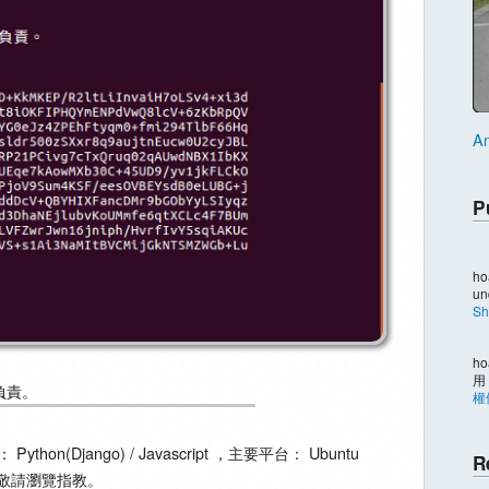
An
P
ho
un
Sh
ho
用
負責。
權
thon(Django) / Javascript ，主要平台： Ubuntu
R
以上，敬請瀏覽指教。