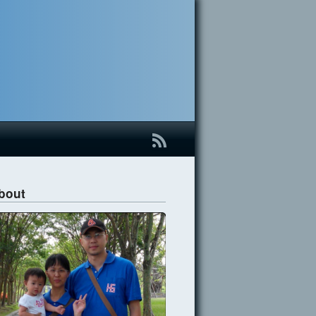
B
bout