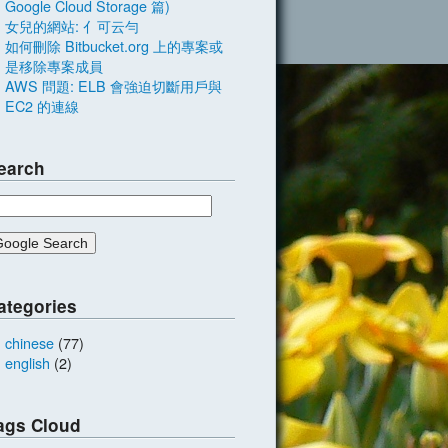
Google Cloud Storage 篇)
女兒的網站: 亻可云勻
如何刪除 Bitbucket.org 上的專案或
是移除專案成員
AWS 問題: ELB 會強迫切斷用戶與
EC2 的連線
earch
ategories
chinese
(77)
english
(2)
ags Cloud