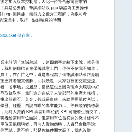
作加密後才加入版本控制器，因此一位符合敝司需求的
g 工具是必要的。筆試網站以 pgp 驗證為主要操作
對 pgp 無興趣、無能力之優秀工程師，為敝司考
的環境中，取得一點點喘息的時間
bitbucket 儲存庫
。
企業主註明「無誠勿試」，這四個字於敝下來說，就是個
錢，就相信應聘者會帶著誠意上門，你信不信我不知道，
聘員工，在百忙之中，還是專程寫了個筆試網站來跟應聘
希望應聘者能賞個臉，回我幾題，大家就技術交流交流。
聘者「省事地」投履歷，當然這也是因為現今大環境中好
來爭取錄取率，然則這亦造成了人資部門的生產力耗損，
中挑出個鑽石、黃金，甚或是白銀，來給需用單位考試，
「學歷、經歷、自說自唱的專業能力…」等狹隘的指標著
此時人資的 KPI 與需用單位的 KPI 可能發生衝突了，
應聘者給需用單位面試，但需用單位當初開的徵才條件不
單位回絕應聘者，再向人資抱怨時，人資只會攤手說:
給你面試，還不夠，那是你條件開太高了，我也沒辦