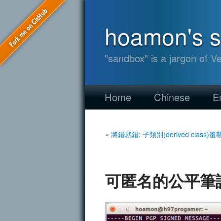
hoamon's 
"sandbox" is a jargon of V
Home
Chinese
E
«
將錯就錯: 子類別(derived class)覆載(o
可匿名的公平筆