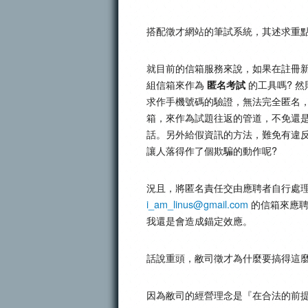
搭配徵才網站的筆試系統，其述求重
就目前的信箱服務來說，如果在註冊
組信箱來作為
的工具嗎? 
匿名考試
求作手機號碼的驗證，無法完全匿名
箱，來作為試題往返的管道，不免還
話。另外給假資訊的方法，難免有違
讓人落得作了個欺騙的動作呢?
況且，將匿名責任交由應聘者自行處
i_am_linus
@
gmail
.
com
的信箱來應聘
我還是會造成錨定效應。
話說重頭，敝司徵才為什麼要搞得這麼
因為敝司的經營理念是『在合法的前