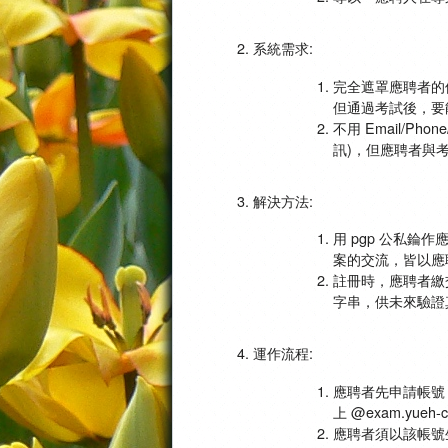
系統需求:
完全遮罩應聘者的
但通過考試後，要
不用 Email/Ph
訊)，但應聘者與
解決方法:
用 pgp 公私
案的交流，皆以應聘
註冊時，應聘者繳交
字串，供未來驗證
運作流程:
應聘者先申請帳號，
上 @exam.yueh-
應聘者須以該帳號