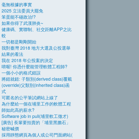
毫無根據的事實
2025 立法委員大罷免
笨蛋能不碰政治!?
如果你得了武漢肺炎~
健康碼、實聯制、社交距離APP之比
較
一切都是剛剛開始
我對臺灣 2018 地方大選及公投選舉
結果的看法
我在 2018 年公投案的決定
唷喔! 你憑什麼能管理軟體工程師?
一個小小的格式錯誤
將錯就錯: 子類別(derived class)覆載
(override)父類別(inherited class)函
式
可匿名的公平筆試網站上線了
為什麼給一個在埔里工作的軟體工程
師如此高的薪水?
Software job in puli(埔里軟工徵才)
[廣告] 長輩要拍賣的「埔里黑膽石」
秘密喊價
採用靜態網頁為個人或公司門面網站(