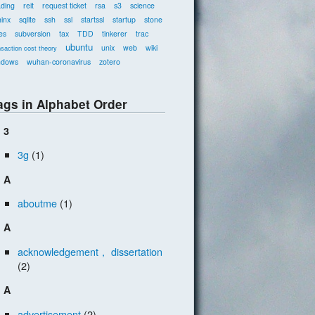
ading
reit
request ticket
rsa
s3
science
inx
sqlite
ssh
ssl
startssl
startup
stone
es
subversion
tax
TDD
tinkerer
trac
ubuntu
unix
web
wiki
nsaction cost theory
ndows
wuhan-coronavirus
zotero
ags in Alphabet Order
3
3g
(1)
A
aboutme
(1)
A
acknowledgement， dissertation
(2)
A
advertisement
(2)