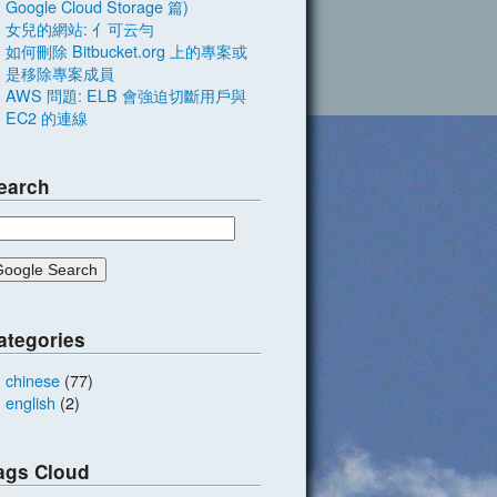
Google Cloud Storage 篇)
女兒的網站: 亻可云勻
如何刪除 Bitbucket.org 上的專案或
是移除專案成員
AWS 問題: ELB 會強迫切斷用戶與
EC2 的連線
earch
ategories
chinese
(77)
english
(2)
ags Cloud