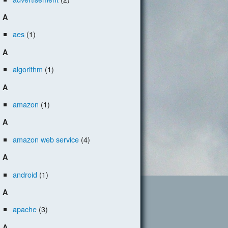
A
aes
(1)
A
algorithm
(1)
A
amazon
(1)
A
amazon web service
(4)
A
android
(1)
A
apache
(3)
A