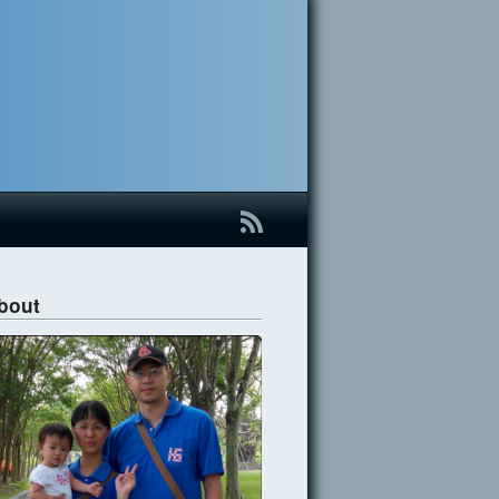
B
bout