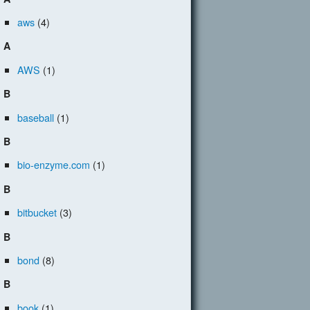
aws
(4)
A
AWS
(1)
B
baseball
(1)
B
bio-enzyme.com
(1)
B
bitbucket
(3)
B
bond
(8)
B
book
(1)