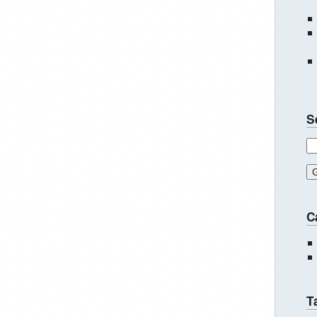
S
C
T