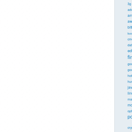
3g
ad
am
aw
bi
bus
cm
dat
ed
f
go
goo
ho
hu
ja
li
ma
mo
opt
po
cr