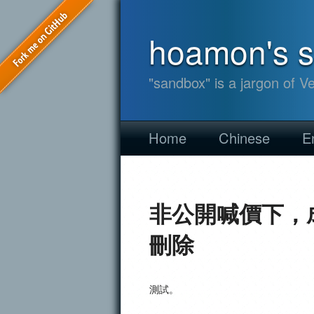
hoamon's 
"sandbox" is a jargon of V
Home
Chinese
E
非公開喊價下，
刪除
測試。