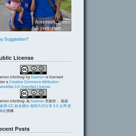
y Suggestion?
ublic License
amon.info/blog/
by
hoamon
is licensed
der a
Creative Commons Attribution-
areAlike 3.0 Unported License
.
amon.info/blog/
為
hoamon
所創作， 係採
創用 CC 姓名標示-相同方式分享 3.0 台灣 授
條款
授權.
ecent Posts