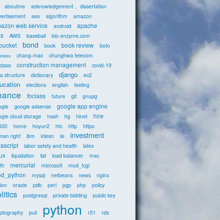
aboutme
acknowledgement， dissertation
vertisement
aes
algorithm
amazon
azon web service
apache
android
s
AWS
baseball
bio-enzyme.com
bond
tbucket
book review
book
boto
chang-mao
chunghwa telecom
iness
construction management
class
covid-19
django
a structure
dictionary
ec2
ucation
elections
english
feeling
inance
foclass
future
git
gnupg
google app engine
ogle
google adsense
hire
gle cloud storage
hash
hg
hinet
600
home
hoyun2
htc
http
https
investment
man right
ibm
iclean
iis
vascript
labor safety and health
latex
nux
liquidation
list
load balancer
mac
mercurial
th
microsoft
mod_fcgi
d_python
mysql
netbeans
news
nginx
ion
oracle
pdb
perl
pgp
php
policy
litics
postgresql
private bidding
public key
python
yptography
puli
r51
rds