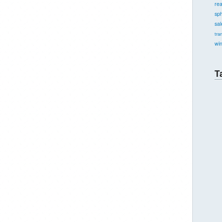
re
sph
sal
tra
wi
T