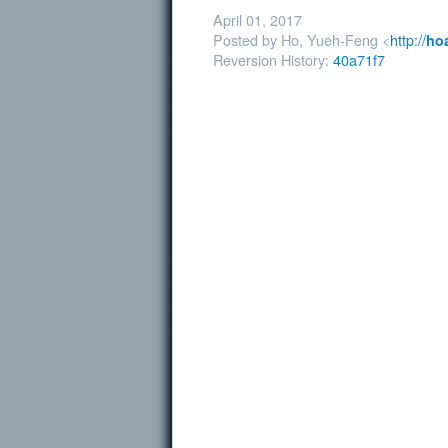
April 01, 2017
Posted by Ho, Yueh-Feng <
http://
ho
Reversion History:
40a71f7