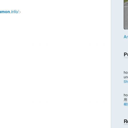
.info/
>
amon
An
P
ho
un
Sh
ho
用
權
R