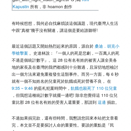
Kapustin
所有，非 hoamon 創作
有時候想想，我何必自找麻煩談這個議題，現代臺灣人生活
中跟”真槍”幾乎沒有關連，講這個是要給誰聽呀!
最近這個話題又開始熱烈起來的原因，源自於
桑迪．胡克小
學槍擊案
。史達林說：『一個人的死是悲劇，一百萬人的死
不過是個統計數字』。這 28 位有名有姓的被害人讓全美各
地的家長及在臺灣的我們都感到十分難過，且深切地想檢討
出一個方法來避免重複發生這類事件。而另一方面，每 6 秒
就有一個不知姓名的兒童死於飢餓或死於營養不良， 在
9:35 ~ 9:46
的藍札犯案時間中，
飢餓也殺死了 110 位兒童
，但我想這種統計數字就擺一邊吧! 除非您覺得這 110 位兒
童比那 28 位有名有姓的受害人還重要，那請到
這邊
捐款。
不過如果捐完款，還有些時間，我懇請您回來本站把文章看
完，本文並不是要探討人命的重要性。要談的重點是『民