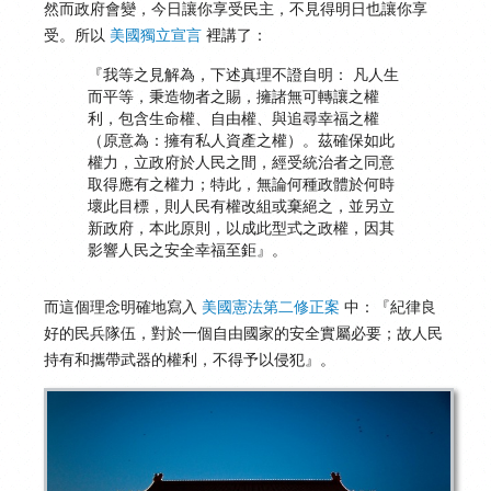
然而政府會變，今日讓你享受民主，不見得明日也讓你享
受。所以
美國獨立宣言
裡講了：
『我等之見解為，下述真理不證自明： 凡人生
而平等，秉造物者之賜，擁諸無可轉讓之權
利，包含生命權、自由權、與追尋幸福之權
（原意為：擁有私人資產之權）。茲確保如此
權力，立政府於人民之間，經受統治者之同意
取得應有之權力；特此，無論何種政體於何時
壞此目標，則人民有權改組或棄絕之，並另立
新政府，本此原則，以成此型式之政權，因其
影響人民之安全幸福至鉅』。
而這個理念明確地寫入
美國憲法第二修正案
中：『紀律良
好的民兵隊伍，對於一個自由國家的安全實屬必要；故人民
持有和攜帶武器的權利，不得予以侵犯』。