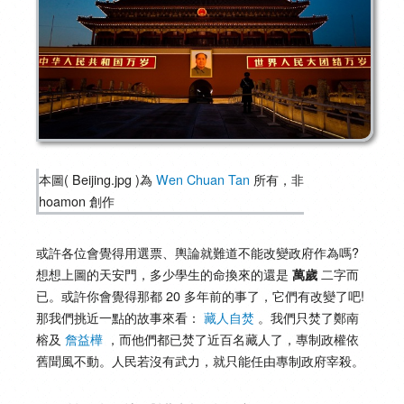
本圖( Beijing.jpg )為
Wen Chuan Tan
所有，非
hoamon 創作
或許各位會覺得用選票、輿論就難道不能改變政府作為嗎?
想想上圖的天安門，多少學生的命換來的還是
二字而
萬歲
已。或許你會覺得那都 20 多年前的事了，它們有改變了吧!
那我們挑近一點的故事來看：
藏人自焚
。我們只焚了鄭南
榕及
詹益樺
，而他們都已焚了近百名藏人了，專制政權依
舊聞風不動。人民若沒有武力，就只能任由專制政府宰殺。