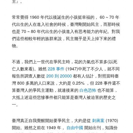
主』。
常常覺得 1960 年代以後誕生的小孩挺幸福的， 60 ~ 70 年
代出生的人在進入社會的時候，臺灣剛開始民主，而那時候
也是 70 ~ 80 年代出生的小孩進入有思考能力的年紀。對我
們這些相較年輕的族群來說，民主幾乎是天上掉下來的禮
物。
不過，我們上一世代在爭民主時，花的力氣也不算多(以死
亡人數來看)。雖然
228 事件
(1947)中死了不少人，就不同
報告所調查人數從
200 到 20000
都有人估計，對照當時臺
灣 800 多萬的人口來說，大約是 0.25% ，但 228 事件還不
算臺灣人的爭民主運動，就連後來的
白色恐怖
也不能算，
大抵上述這些悲慘事件都只能算是臺灣人被迫害的歷史之
一。
臺灣真正自我覺醒開始要爭民主，大約是從
刺蔣案
(1970)
開始。雖然之前在 1949 年，
自由中國
開始出刊，知識份