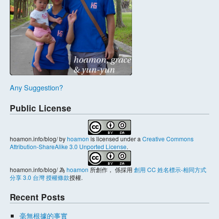
Any Suggestion?
Public License
hoamon.info/blog/
by
hoamon
is licensed under a
Creative Commons
Attribution-ShareAlike 3.0 Unported License
.
hoamon.info/blog/
為
hoamon
所創作， 係採用
創用 CC 姓名標示-相同方式
分享 3.0 台灣 授權條款
授權.
Recent Posts
毫無根據的事實