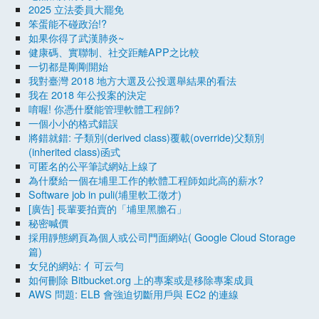
2025 立法委員大罷免
笨蛋能不碰政治!?
如果你得了武漢肺炎~
健康碼、實聯制、社交距離APP之比較
一切都是剛剛開始
我對臺灣 2018 地方大選及公投選舉結果的看法
我在 2018 年公投案的決定
唷喔! 你憑什麼能管理軟體工程師?
一個小小的格式錯誤
將錯就錯: 子類別(derived class)覆載(override)父類別
(inherited class)函式
可匿名的公平筆試網站上線了
為什麼給一個在埔里工作的軟體工程師如此高的薪水?
Software job in puli(埔里軟工徵才)
[廣告] 長輩要拍賣的「埔里黑膽石」
秘密喊價
採用靜態網頁為個人或公司門面網站( Google Cloud Storage
篇)
女兒的網站: 亻可云勻
如何刪除 Bitbucket.org 上的專案或是移除專案成員
AWS 問題: ELB 會強迫切斷用戶與 EC2 的連線