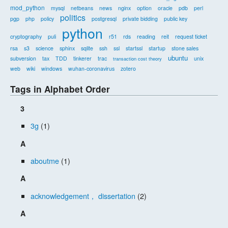
mod_python
mysql
netbeans
news
nginx
option
oracle
pdb
perl
politics
pgp
php
policy
postgresql
private bidding
public key
python
cryptography
puli
r51
rds
reading
reit
request ticket
rsa
s3
science
sphinx
sqlite
ssh
ssl
startssl
startup
stone sales
ubuntu
subversion
tax
TDD
tinkerer
trac
unix
transaction cost theory
web
wiki
windows
wuhan-coronavirus
zotero
Tags in Alphabet Order
3
3g
(1)
A
aboutme
(1)
A
acknowledgement， dissertation
(2)
A