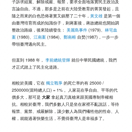
子訴求組黨、解除戒嚴、報禁，要求全面地落實民主政治及
言論自由。不過，那多是之前在大陸受教育的菁英發起，且
隨之而來的白色恐佈著實又鎮壓了二十年，
黃文雄
是第一個
由臺灣培育而成的知識份子，刺蔣案後，蔣故總統也開始調
整政治路線，後來陸續發生：
美麗島事件
(1979)、
林宅血
案
(1980)、
江南案
(1984)、
鄭南榕
自焚(1987)，一步一步
帶領臺灣邁向民主。
但直到 1988 年，
李前總統登輝
就任中華民國總統，我們
才正式踏上了民主化道路。
相較於美國，它在
獨立戰爭
的死亡率約有 25000 /
2500000(當時總人口) = 1% 。人家花在爭自由、平等的代
價多大，那可是
拿起真刀真槍來跟英國專制帝權相
大家
抗。相較於臺灣，我們多數人只是坐在家裡不亂說話，等待
報禁、黨禁、戒嚴解除，讓少數人為我們犧牲他的性命、人
權，就能過著快樂生活，不覺得臺灣人是幸福多了。